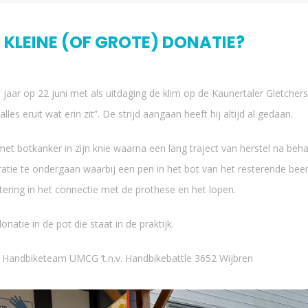
 KLEINE (OF GROTE) DONATIE?
t jaar op 22 juni met als uitdaging de klim op de Kaunertaler Gletcher
alles eruit wat erin zit”. De strijd aangaan heeft hij altijd al gedaan.
t botkanker in zijn knie waarna een lang traject van herstel na be
ratie te ondergaan waarbij een pen in het bot van het resterende bee
ering in het connectie met de prothese en het lopen.
natie in de pot die staat in de praktijk.
andbiketeam UMCG ’t.n.v. Handbikebattle 3652 Wijbren