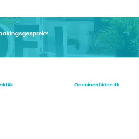
ismakingsgesprek?
aktijk
Openingstijden
therapie en lymfedrainage
Ma.
08:00 - 21:00 uur
erapie en revalidatie
Di.
08:00 - 21:00 uur
herapie aan huis
Wo.
08:00 - 21:00 uur
elmogelijkheden ná liposuctie
Do.
08:00 - 21:00 uur
laser
Vr.
08:00 - 21:00 uur