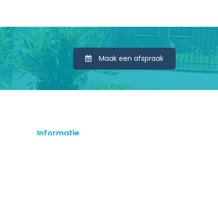
Maak een afspraak
Informatie
Tel. 0640300250
ofj@online.nl
AVG Wetgeving