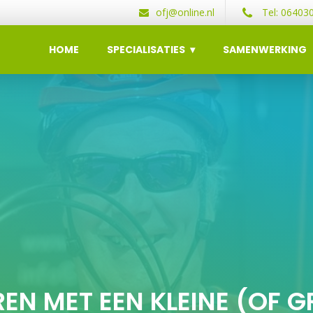
ofj@online.nl
Tel: 06403
HOME
SPECIALISATIES
SAMENWERKING
REN MET EEN KLEINE (OF 