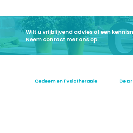
Wilt u vrijblijvend advies of een kenn
Neem contact met ons op.
Oedeem en Fysiotherapie
De pr
Jansen
Oedeem
Hoofdlocatie
Fysioth
Bezembinderstraat 1A
Fysiot
9403 VT Assen
Behand
of lipo