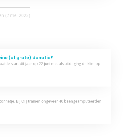
en (
2 mei 2023
)
eine (of grote) donatie?
ttle start dit jaar op 22 juni met als uitdaging de klim op
t zonnetje. Bij OFJ trainen ongeveer 40 beengeamputeerden