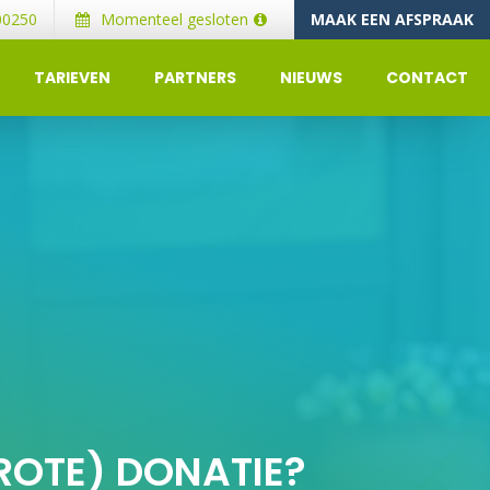
00250
Momenteel gesloten
MAAK EEN AFSPRAAK
TARIEVEN
PARTNERS
NIEUWS
CONTACT
GROTE) DONATIE?