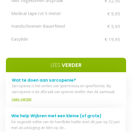
Niet nagekomen afspraak
€ 32,50
Medical tape rol 5 meter
€ 9,95
Handschoenen Bauerfeind
€ 5,95
Easylide
€ 19,95
LEES
VERDER
Wat te doen aan sarcopenie?
Sarcopenie is het verlies van spiermassa en spierfunctie. Bij
sarcopenie is de afbraak van spieren sneller dan de aanmaak
van spieren…
Lees verder
Wie help Wijbren met een kleine (of grote)
donatie?
De negende editie van de handbike battle start dit jaar op 22 juni
met als uitdaging de klim op de…