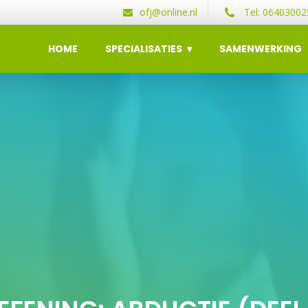
ofj@online.nl
Tel: 06403002
HOME
SPECIALISATIES
SAMENWERKING