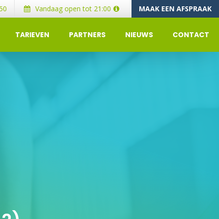
50
Vandaag open tot 21:00
MAAK EEN AFSPRAAK
TARIEVEN
PARTNERS
NIEUWS
CONTACT