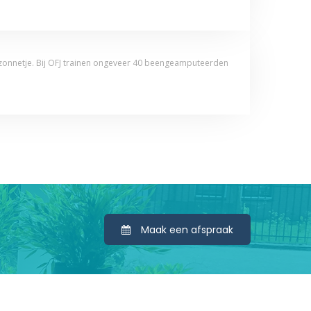
t zonnetje. Bij OFJ trainen ongeveer 40 beengeamputeerden
Maak een afspraak