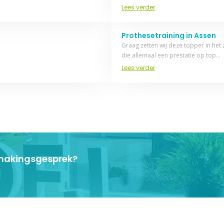
Lees verder
Prothesetraining in Assen
Graag zetten wij deze topper in he
die allemaal een prestatie op top…
Lees verder
ismakingsgesprek?