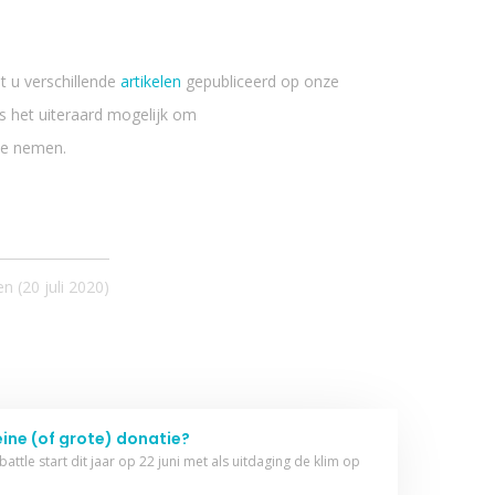
t u verschillende
artikelen
gepubliceerd op onze
s het uiteraard mogelijk om
te nemen.
n (
20 juli 2020
)
eine (of grote) donatie?
ttle start dit jaar op 22 juni met als uitdaging de klim op