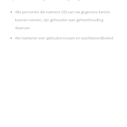
Alle personen die namens OFJ van uw gegevens kennis
kunnen nemen, zijn gehouden aan geheimhouding
daarvan.
We hanteren een gebruikersnaam en wachtwoordbeleid
op al onze systemen;
We pseudonimiseren en zorgen voor de encryptie van
persoonsgegevens als daar aanleiding toe is;
Wij maken back-ups van de persoonsgegevens om deze te
kunnen herstellen bij fysieke of technische incidenten;
We testen en evalueren regelmatig onze maatregelen;
Onze medewerkers zijn geïnformeerd over het belang van
de bescherming van persoonsgegevens.
Rechten omtrent uw gegevens