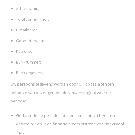
Achternaam;
Telefoonnummer;
E-mailadres;
Geboortedatum;
Kopie ID;
BSN-nummer;
Bankgegevens.
Uw persoonsgegevens worden door OFJ opgeslagen ten
behoeve van bovengenoemde verwerking(en) voor de
periode:
Gedurende de periode dat men een contract heeft en
daarna alleen in de financiële administratie voor maximaal
7 jaar.